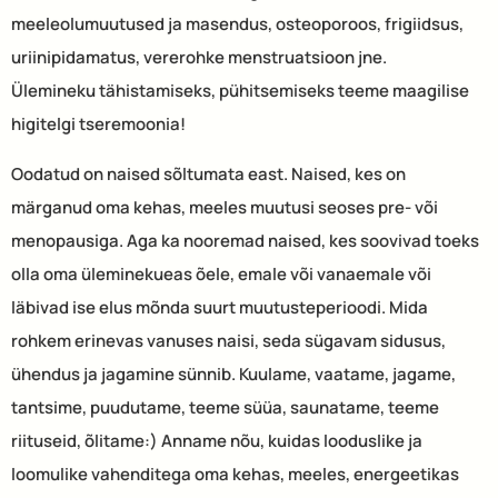
meeleolumuutused ja masendus, osteoporoos, frigiidsus,
uriinipidamatus, vererohke menstruatsioon jne.
Ülemineku tähistamiseks, pühitsemiseks teeme maagilise
higitelgi tseremoonia!
Oodatud on naised sõltumata east. Naised, kes on
märganud oma kehas, meeles muutusi seoses pre- või
menopausiga. Aga ka nooremad naised, kes soovivad toeks
olla oma üleminekueas õele, emale või vanaemale või
läbivad ise elus mõnda suurt muutusteperioodi. Mida
rohkem erinevas vanuses naisi, seda sügavam sidusus,
ühendus ja jagamine sünnib. Kuulame, vaatame, jagame,
tantsime, puudutame, teeme süüa, saunatame, teeme
riituseid, õlitame:) Anname nõu, kuidas looduslike ja
loomulike vahenditega oma kehas, meeles, energeetikas