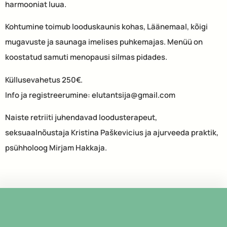
harmooniat luua.
Kohtumine toimub looduskaunis kohas, Läänemaal, kõigi
mugavuste ja saunaga imelises puhkemajas. Menüü on
koostatud samuti menopausi silmas pidades.
Küllusevahetus 250€.
Info ja registreerumine: elutantsija@gmail.com
Naiste retriiti juhendavad loodusterapeut,
seksuaalnõustaja Kristina Paškevicius ja ajurveeda praktik,
psühholoog Mirjam Hakkaja.