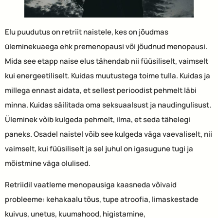
Elu puudutus on retriit naistele, kes on jõudmas
üleminekuaega ehk premenopausi või jõudnud menopausi.
Mida see etapp naise elus tähendab nii füüsiliselt, vaimselt
kui energeetiliselt. Kuidas muutustega toime tulla. Kuidas ja
millega ennast aidata, et sellest perioodist pehmelt läbi
minna. Kuidas säilitada oma seksuaalsust ja naudingulisust.
Üleminek võib kulgeda pehmelt, ilma, et seda tähelegi
paneks. Osadel naistel võib see kulgeda väga vaevaliselt, nii
vaimselt, kui füüsiliselt ja sel juhul on igasugune tugi ja
mõistmine väga olulised.
Retriidil vaatleme menopausiga kaasneda võivaid
probleeme: kehakaalu tõus, tupe atroofia, limaskestade
kuivus, unetus, kuumahood, higistamine,