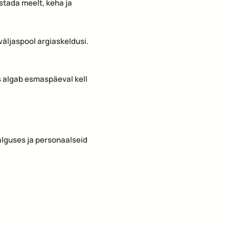
stada meelt, keha ja
äljaspool argiaskeldusi.
s algab esmaspäeval kell
alguses ja personaalseid