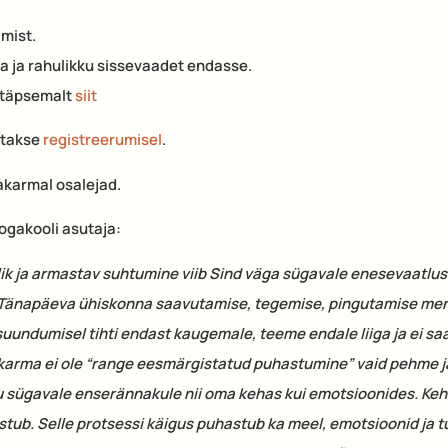
imist.
 ja rahulikku sissevaadet endasse.
 täpsemalt
siit
etakse
registreerumisel
.
karmal osalejad.
oogakooli asutaja:
ik ja armastav suhtumine viib Sind väga sügavale enesevaatlu
Tänapäeva ühiskonna saavutamise, tegemise, pingutamise ment
uundumisel tihti endast kaugemale, teeme endale liiga ja ei s
arma ei ole “range eesmärgistatud puhastumine” vaid pehme j
su sügavale enserännakule nii oma kehas kui emotsioonides. Ke
stub. Selle protsessi käigus puhastub ka meel, emotsioonid ja 