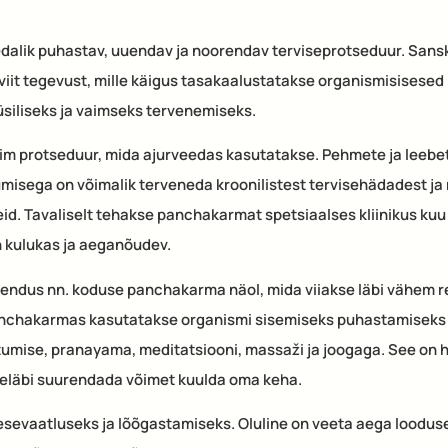
alik puhastav, uuendav ja noorendav terviseprotseduur. Sansk
it tegevust, mille käigus tasakaalustatakse organismisisesed 
üsiliseks ja vaimseks tervenemiseks.
 protseduur, mida ajurveedas kasutatakse. Pehmete ja leebe
umisega on võimalik terveneda kroonilistest tervisehädadest j
id. Tavaliselt tehakse panchakarmat spetsiaalses kliinikus kuu
n kulukas ja aeganõudev.
hendus nn. koduse panchakarma näol, mida viiakse läbi vähem 
nchakarmas kasutatakse organismi sisemiseks puhastamiseks g
itumise, pranayama, meditatsiooni, massaži ja joogaga. See on
eeläbi suurendada võimet kuulda oma keha.
vaatluseks ja lõõgastamiseks. Oluline on veeta aega looduses 