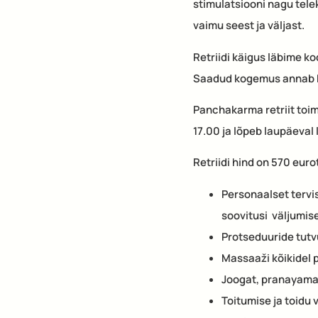
stimulatsiooni nagu tele
vaimu seest ja väljast.
Retriidi käigus läbime 
Saadud kogemus annab ki
Panchakarma retriit toim
17.00 ja lõpeb laupäeval 
Retriidi hind on 570 euro
Personaalset tervi
soovitusi väljumise
Protseduuride tutv
Massaaži kõikidel 
Joogat, pranayamat
Toitumise ja toidu