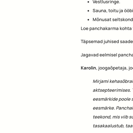
Vestlusringe.
Sauna, toitu ja ööb
Mõnusat seltskonda
Loe panchakarma kohta
Täpsemad juhised saad
Jagavad eelmisel pancha
Karolin
, joogaõpetaja, j
Mirjami kehasõbral
aktsepteerimises. 
eesmärkide poole s
eesmärke. Panchak
teekond, mis viib 
tasakaalustub, taa