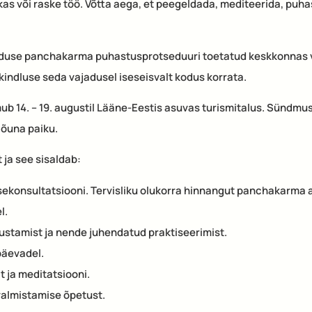
kas või raske töö. Võtta aega, et peegeldada, mediteerida, puha
koduse panchakarma puhastusprotseduuri toetatud keskkonnas v
ndluse seda vajadusel iseseisvalt kodus korrata.
ub 14. – 19. augustil Lääne-Eestis asuvas turismitalus. Sündmu
lõuna paiku.
t ja see sisaldab:
sekonsultatsiooni. Tervisliku olukorra hinnangut panchakarma 
l.
ustamist ja nende juhendatud praktiseerimist.
päevadel.
 ja meditatsiooni.
 valmistamise õpetust.