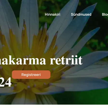
Hinnakiri
Sündmused
Blo
karma retriit
24
Registreeri