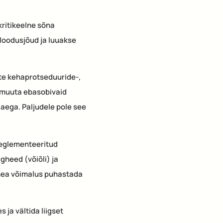
ritikeelne sõna
loodusjõud ja luuakse
te kehaprotseduuride-,
a muuta ebasobivaid
 aega. Paljudele pole see
reglementeeritud
heed (võiõli) ja
 hea võimalus puhastada
ja vältida liigset