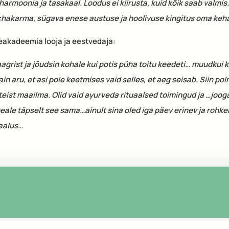
armoonia ja tasakaal. Loodus ei kiirusta, kuid kõik saab valm
akarma, sügava enese austuse ja hoolivuse kingitus oma kehal
eakadeemia looja ja eestvedaja:
laagrist ja jõudsin kohale kui potis püha toitu keedeti… muudkui k
ain aru, et asi pole keetmises vaid selles, et aeg seisab. Siin po
teist maailma. Olid vaid ayurveda rituaalsed toimingud ja …joog
peale täpselt see sama…ainult sina oled iga päev erinev ja rohk
kaalus…