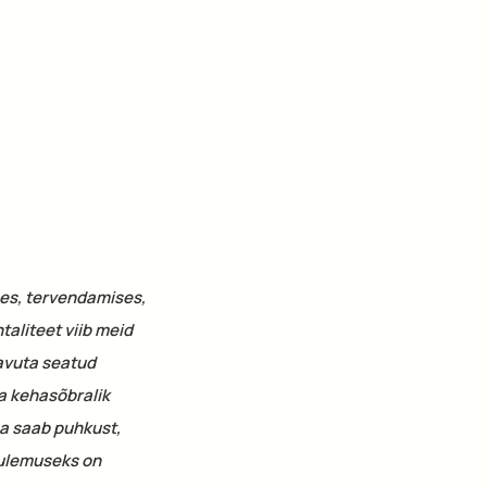
ses, tervendamises,
aliteet viib meid
aavuta seatud
a kehasõbralik
ha saab puhkust,
tulemuseks on