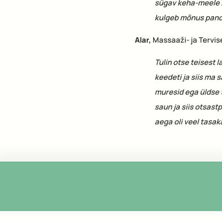
sügav keha-meele h
kulgeb mõnus panch
Alar,
Massaaži- ja Tervis
Tulin otse teisest 
keedeti ja siis ma s
muresid ega üldse 
saun ja siis otsast
aega oli veel tasa