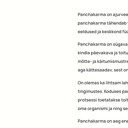
Panchakarma on ajurveed
panchakarma tähendab vi
eeldused ja keskkond fü
Panchakarma on sügavaim
kindla päevakava ja toit
mõtte- ja käitumismustre
aga kättesaadav, sest o
On olemas ka lihtsam la
tingimustes. Koduses pa
protsessi toetatakse to
oma organismi ja ning s
Panchakarma on aeg enese