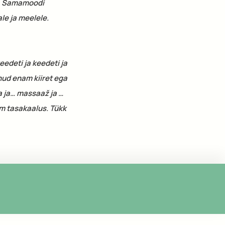
is. Samamoodi
e ja meelele.
eedeti ja keedeti ja
lnud enam kiiret ega
a ja… massaaž ja …
em tasakaalus. Tükk